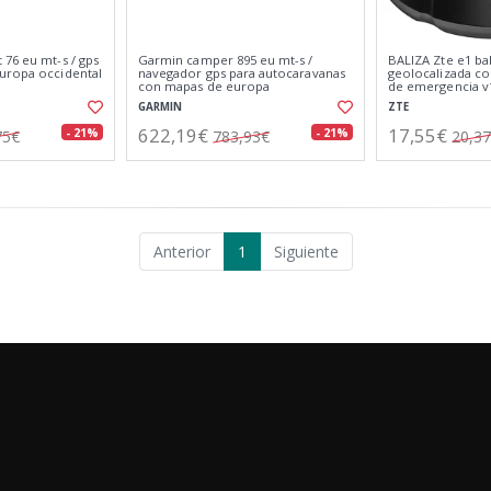
76 eu mt-s / gps
Garmin camper 895 eu mt-s /
BALIZA Zte e1 bal
uropa occidental
navegador gps para autocaravanas
geolocalizada co
con mapas de europa
de emergencia v
GARMIN
ZTE
622,19€
17,55€
- 21%
- 21%
75€
783,93€
20,3
Anterior
1
Siguiente