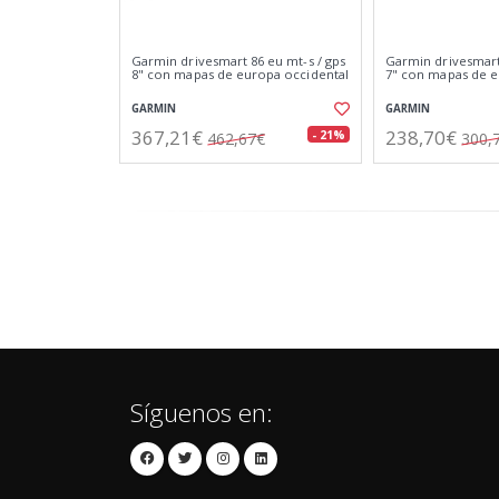
Garmin drivesmart 86 eu mt-s / gps
Garmin drivesmart 
8" con mapas de europa occidental
7" con mapas de e
GARMIN
GARMIN
367,21€
238,70€
- 21%
462,67€
300,
Síguenos en: