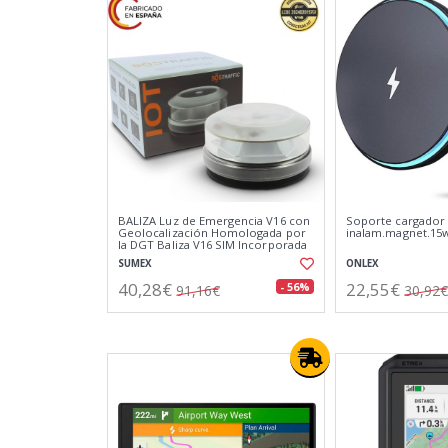
BALIZA Luz de Emergencia V16 con
Soporte cargador
Geolocalización Homologada por
inalam.magnet.15
la DGT Baliza V16 SIM Incorporada
Clasificación IP-54
SUMEX
ONLEX
40,28€
22,55€
- 56%
91,16€
30,92€