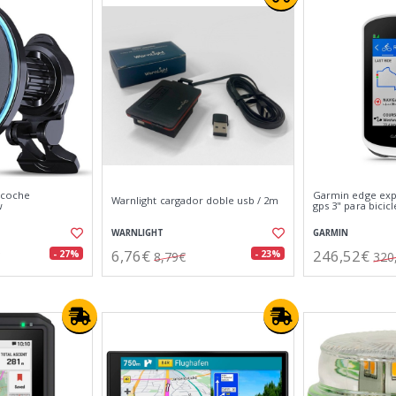
 coche
Garmin edge exp
Warnlight cargador doble usb / 2m
w
gps 3" para bicicl
WARNLIGHT
GARMIN
6,76€
246,52€
- 27%
- 23%
8,79€
320