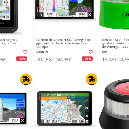
uch negro /
Garmin drivesmart 66 / navegador
Jbm baliza v-16 c
no gps con
gps para coche 6" con mapas de
geolocalizada co
europa
de emergencia v
GARMIN
JBM
202,58€
13,48€
- 23%
- 23%
68€
263,35€
17,5