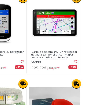
lore 2 / navegador
Garmin dezlcam lgv710 / navegador
eta
gps para camiones 7" con mapas
europa y dashcam integrada
GARMIN
525,32€
- 23%
- 23%
,48€
682,92€