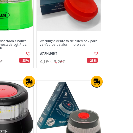
onectada / baliza
Warnlight ventosa de silicona / para
nectada dgt / luz
vehículos de aluminio o abs
16
WARNLIGHT
4,05€
- 23%
- 23%
2€
5,26€