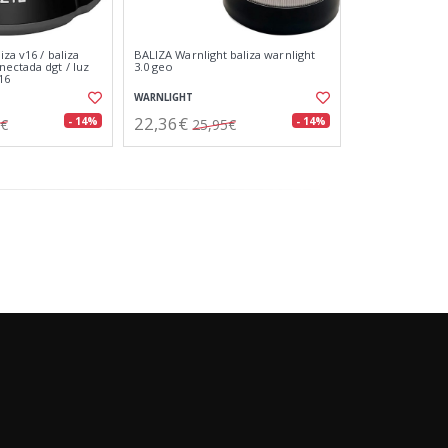
iza v16 / baliza
BALIZA Warnlight baliza warnlight
nectada dgt / luz
3.0 geo
16
WARNLIGHT
22,36€
- 14%
- 14%
7€
25,95€