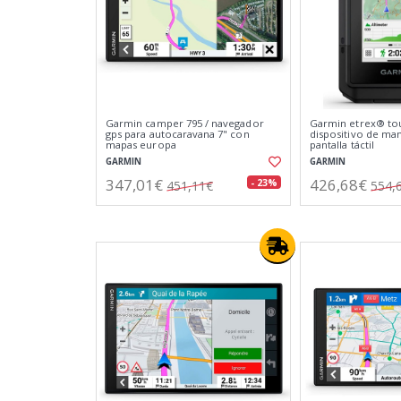
Garmin camper 795 / navegador
Garmin etrex® to
gps para autocaravana 7" con
dispositivo de ma
mapas europa
pantalla táctil
GARMIN
GARMIN
347,01€
426,68€
- 23%
451,11€
554,