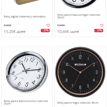
Reloj pared blanco/negro redondo
Reloj digital c/alarma y calendario
30cm
KUKEN
KUKEN
15,20€
10,66€
- 27%
- 27%
20,95€
14,61€
Reloj pared blanco/cromo redondo
Reloj pared negro redondo 30cm
25cm