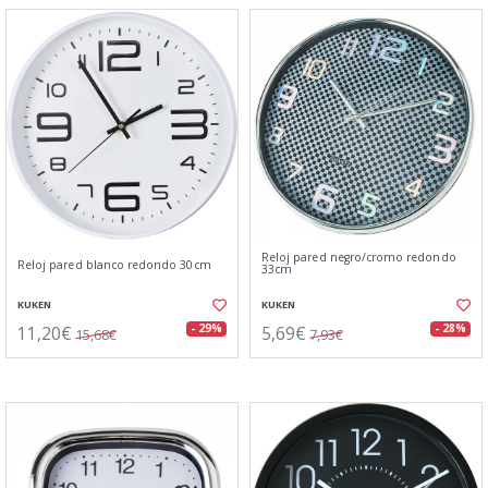
Reloj pared negro/cromo redondo
Reloj pared blanco redondo 30cm
33cm
KUKEN
KUKEN
11,20€
5,69€
- 29%
- 28%
15,68€
7,93€