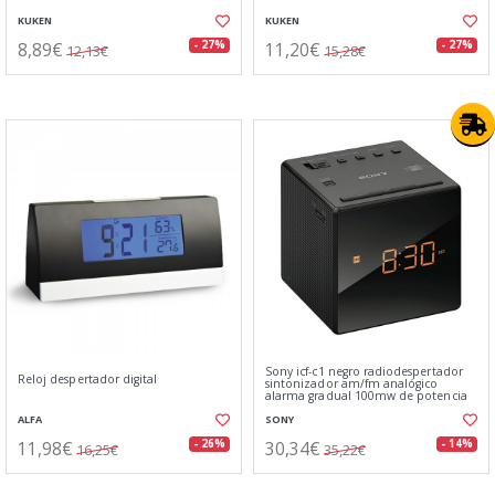
KUKEN
KUKEN
8,89€
11,20€
- 27%
- 27%
12,13€
15,28€
Sony icf-c1 negro radiodespertador
Reloj despertador digital
sintonizador am/fm analógico
alarma gradual 100mw de potencia
ALFA
SONY
11,98€
30,34€
- 26%
- 14%
16,25€
35,22€