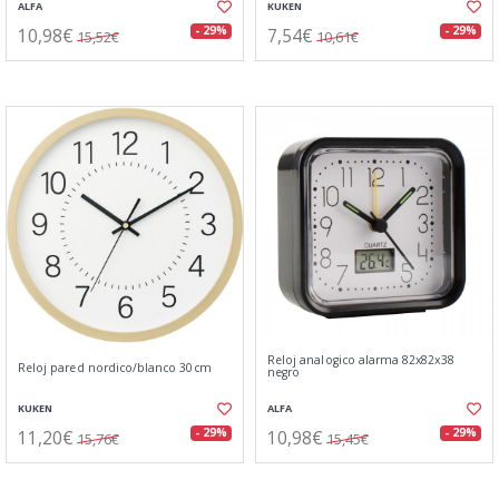
ALFA
KUKEN
10,98€
7,54€
- 29%
- 29%
15,52€
10,61€
Reloj analogico alarma 82x82x38
Reloj pared nordico/blanco 30cm
negro
KUKEN
ALFA
11,20€
10,98€
- 29%
- 29%
15,76€
15,45€