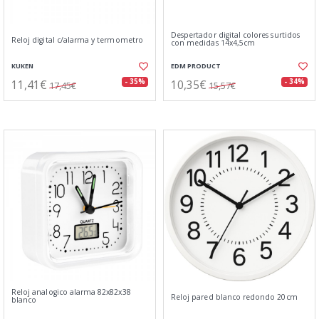
Despertador digital colores surtidos
Reloj digital c/alarma y termometro
con medidas 14x4,5cm
KUKEN
EDM PRODUCT
11,41€
10,35€
- 35%
- 34%
17,45€
15,57€
Reloj analogico alarma 82x82x38
Reloj pared blanco redondo 20cm
blanco