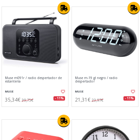
Muse m091r / radio despertador de
Muse m-19 gl negro / radio
estantería
despertador
MUSE
MUSE
35,34€
21,31€
- 11%
- 11%
39,75€
23,97€