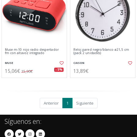
Muse m-10 rojo radio despertador
Reloj pared negro/blanco ø21,5 cm
fm con altavoz integrado
(pack 2 unidades)
MUSE
CAISON
15,06€
13,89€
- 5%
15,90€
Anterior
1
Siguiente
Síguenos en: