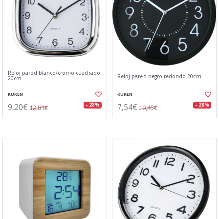
Reloj pared blanco/cromo cuadrado
Reloj pared negro redondo 20cm
20cm
KUKEN
KUKEN
9,20€
7,54€
- 28%
- 28%
12,81€
10,45€