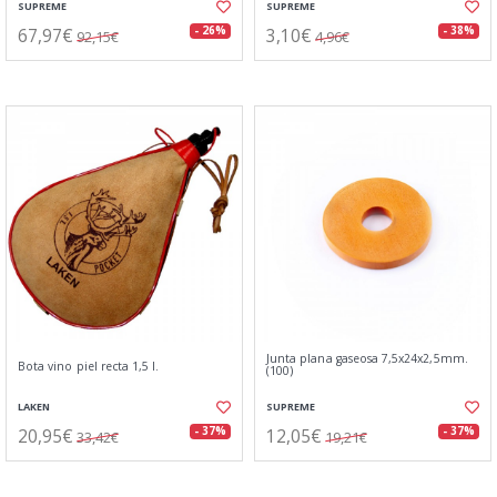
SUPREME
SUPREME
67,97€
3,10€
- 26%
- 38%
92,15€
4,96€
Junta plana gaseosa 7,5x24x2,5mm.
Bota vino piel recta 1,5 l.
(100)
LAKEN
SUPREME
20,95€
12,05€
- 37%
- 37%
33,42€
19,21€