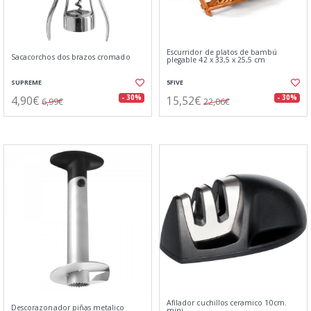
Escurridor de platos de bambú
Sacacorchos dos brazos cromado
plegable 42 x 33,5 x 25,5 cm
SUPREME
5FIVE
4,90€
15,52€
- 30%
- 30%
6,99€
22,06€
Afilador cuchillos ceramico 10cm.
Descorazonador piñas metalico
mini