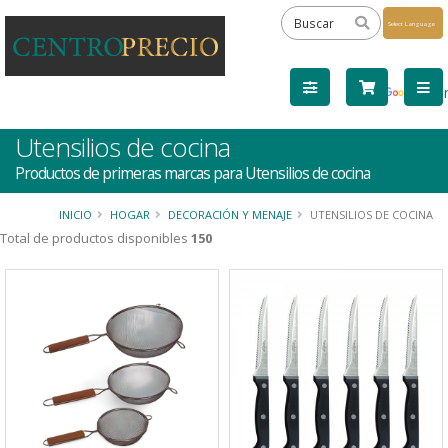
Powered
by
Tra
Utensilios de cocina
Productos de primeras marcas para Utensilios de cocina
INICIO
HOGAR
DECORACIÓN Y MENAJE
UTENSILIOS DE COCINA
Total de productos disponibles
150