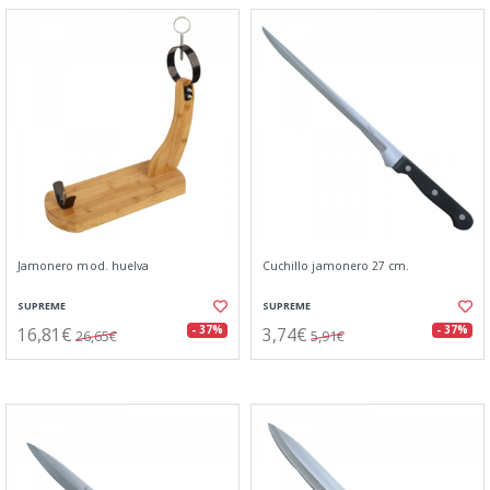
Jamonero mod. huelva
Cuchillo jamonero 27 cm.
SUPREME
SUPREME
16,81€
3,74€
- 37%
- 37%
26,65€
5,91€