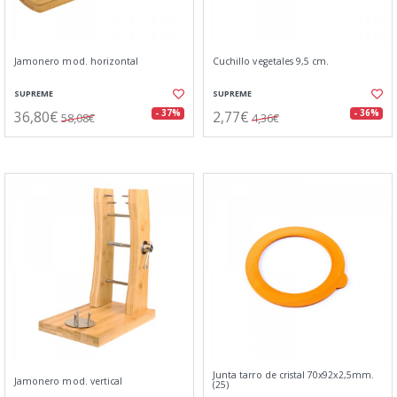
Jamonero mod. horizontal
Cuchillo vegetales 9,5 cm.
SUPREME
SUPREME
36,80€
2,77€
- 37%
- 36%
58,08€
4,36€
Junta tarro de cristal 70x92x2,5mm.
Jamonero mod. vertical
(25)