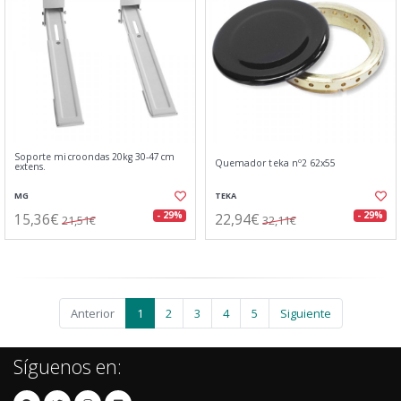
Soporte microondas 20kg 30-47cm
Quemador teka nº2 62x55
extens.
MG
TEKA
15,36€
22,94€
- 29%
- 29%
21,51€
32,11€
Anterior
1
2
3
4
5
Siguiente
Síguenos en: