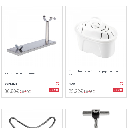
Cartucho agua filtrada p/jarra alfa
Jamonero mod. inox.
5+1
SUPREME
ALFA
36,80€
25,22€
- 35%
- 30%
56,30€
36,03€