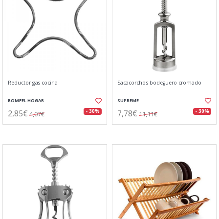
Reductor gas cocina
Sacacorchos bodeguero cromado
ROMFEL HOGAR
SUPREME
2,85€
7,78€
- 30%
- 30%
4,07€
11,11€