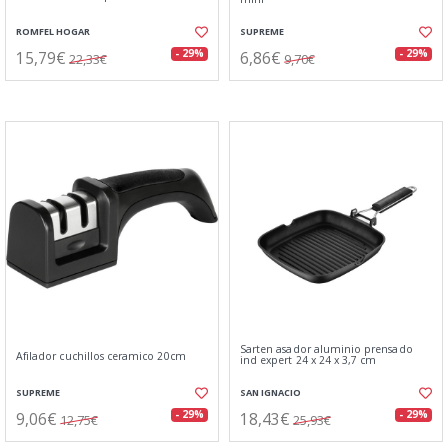
ROMFEL HOGAR
SUPREME
15,79€
6,86€
- 29%
- 29%
22,33€
9,70€
Sarten asador aluminio prensado
Afilador cuchillos ceramico 20cm
ind expert 24 x 24 x 3,7 cm
SUPREME
SAN IGNACIO
9,06€
18,43€
- 29%
- 29%
12,75€
25,93€