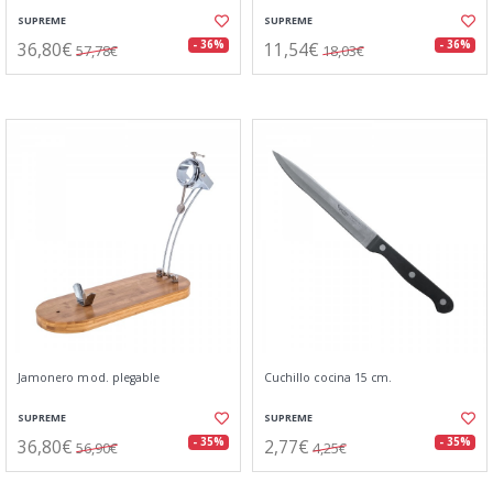
SUPREME
SUPREME
36,80€
11,54€
- 36%
- 36%
57,78€
18,03€
Jamonero mod. plegable
Cuchillo cocina 15 cm.
SUPREME
SUPREME
36,80€
2,77€
- 35%
- 35%
56,90€
4,25€