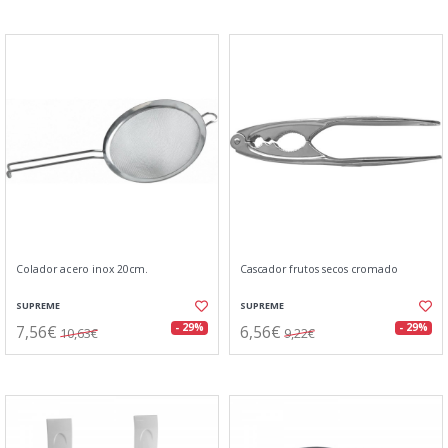
Colador acero inox 20cm.
Cascador frutos secos cromado
SUPREME
SUPREME
7,56€
6,56€
- 29%
- 29%
10,63€
9,22€