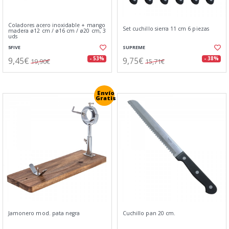
Coladores acero inoxidable + mango
Set cuchillo sierra 11 cm 6 piezas
madera ø12 cm / ø16 cm / ø20 cm, 3
uds
5FIVE
SUPREME
9,45€
9,75€
- 53%
- 38%
19,90€
15,71€
Envío
Gratis
Jamonero mod. pata negra
Cuchillo pan 20 cm.