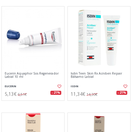
Eucerin Aquaphor Sos Regenerador
Isdin Teen Skin Rx Acniben Repair
Labial 10 ml
Bálsamo Labial
EUCERIN
ISDIN
5,13€
11,34€
- 21%
- 21%
6,51€
14,30€