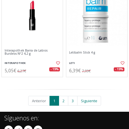
Interapothek Barra de Labios
Letibalm Stick 4 g
Burdeos Nº2 4,2 g
INTERAPOTHEK
LETI
5,05€
6,39€
- 19%
- 19%
6,27€
7,93€
Anterior
1
2
3
Siguiente
Síguenos en: