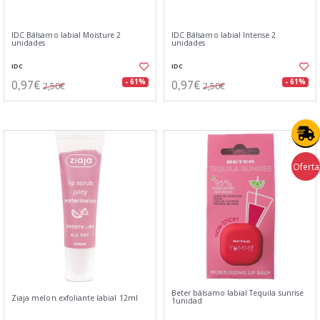
IDC Bálsamo labial Moisture 2
IDC Bálsamo labial Intense 2
unidades
unidades
IDC
IDC
0,97€
0,97€
- 61%
- 61%
2,50€
2,50€
Oferta
Beter bálsamo labial Tequila sunrise
Ziaja melon exfoliante labial 12ml
1unidad