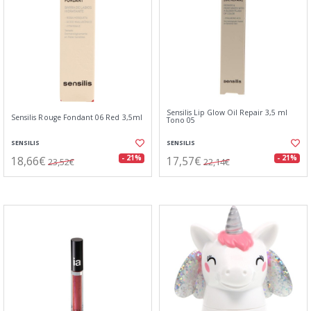
Sensilis Lip Glow Oil Repair 3,5 ml
Sensilis Rouge Fondant 06 Red 3,5ml
Tono 05
SENSILIS
SENSILIS
18,66€
17,57€
- 21%
- 21%
23,52€
22,14€