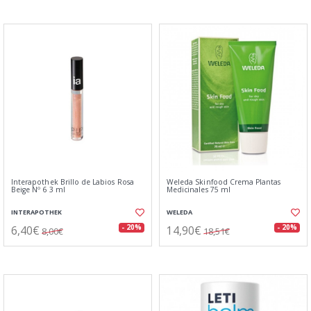
Interapothek Brillo de Labios Rosa
Weleda Skinfood Crema Plantas
Beige Nº 6 3 ml
Medicinales 75 ml
INTERAPOTHEK
WELEDA
6,40€
14,90€
- 20%
- 20%
8,00€
18,51€