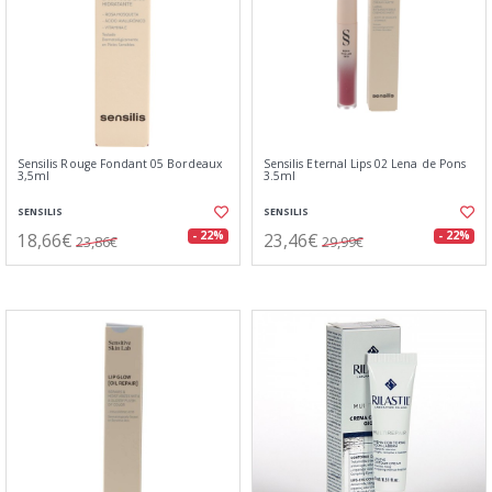
Sensilis Rouge Fondant 05 Bordeaux
Sensilis Eternal Lips 02 Lena de Pons
3,5ml
3.5ml
SENSILIS
SENSILIS
18,66€
23,46€
- 22%
- 22%
23,86€
29,99€