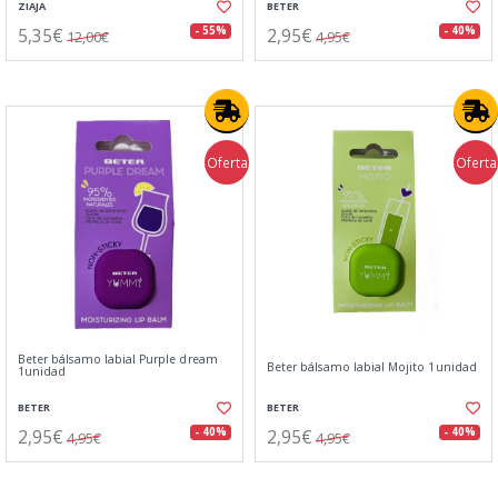
ZIAJA
BETER
5,35€
2,95€
- 55%
- 40%
12,00€
4,95€
Oferta
Oferta
Beter bálsamo labial Purple dream
Beter bálsamo labial Mojito 1unidad
1unidad
BETER
BETER
2,95€
2,95€
- 40%
- 40%
4,95€
4,95€