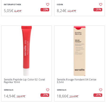
INTERAPOTHEK
ISDIN
5,05€
8,24€
- 22%
- 21%
6,45€
10,47€
Sensilis Peptide Lip Color 02 Coral
Sensilis Rouge Fondant 04 Cerise
Paprika 10ml
3,5ml
SENSILIS
SENSILIS
14,94€
18,66€
- 21%
- 21%
18,97€
23,69€