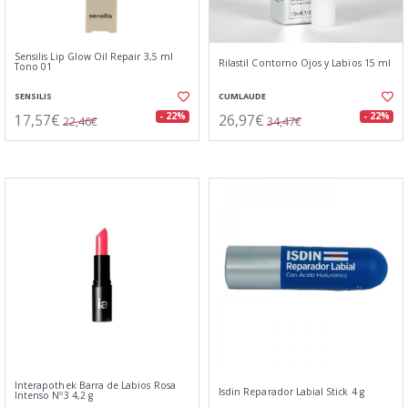
Sensilis Lip Glow Oil Repair 3,5 ml
Rilastil Contorno Ojos y Labios 15 ml
Tono 01
SENSILIS
CUMLAUDE
17,57€
26,97€
- 22%
- 22%
22,46€
34,47€
Interapothek Barra de Labios Rosa
Isdin Reparador Labial Stick 4 g
Intenso Nº3 4,2 g