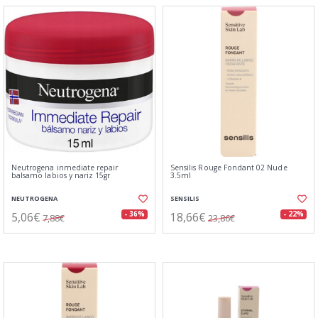
Neutrogena inmediate repair
Sensilis Rouge Fondant 02 Nude
balsamo labios y nariz 15gr
3.5ml
NEUTROGENA
SENSILIS
5,06€
18,66€
- 36%
- 22%
7,88€
23,86€