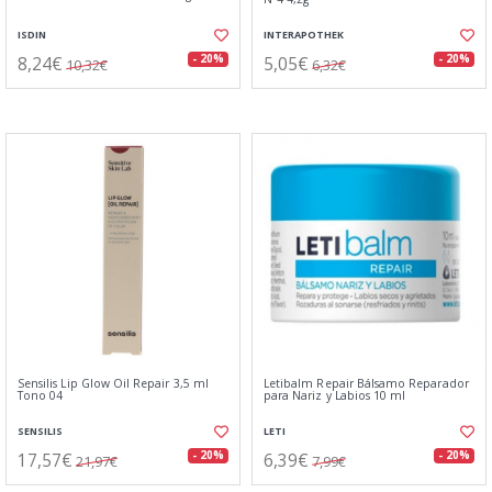
ISDIN
INTERAPOTHEK
8,24€
5,05€
- 20%
- 20%
10,32€
6,32€
Sensilis Lip Glow Oil Repair 3,5 ml
Letibalm Repair Bálsamo Reparador
Tono 04
para Nariz y Labios 10 ml
SENSILIS
LETI
17,57€
6,39€
- 20%
- 20%
21,97€
7,99€