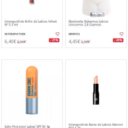
Interapothek Brillo de Labios Velvet
Martinelia Balsamos Labios
Nº 5 3 ml
Unicornio 2,8 Gramos
INTERAPOTHEK
IBERPOS
6,40€
4,45€
- 21%
- 20%
8,06€
5,58€
Interapothek Barra de Labios Marron
Isdin Protector Labial SPF 30 4g
Nº4 4,2g