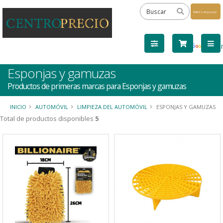
Powered
by
Tra
Esponjas y gamuzas
Productos de primeras marcas para Esponjas y gamuzas
INICIO
AUTOMÓVIL
LIMPIEZA DEL AUTOMÓVIL
ESPONJAS Y GAMUZAS
Total de productos disponibles
5