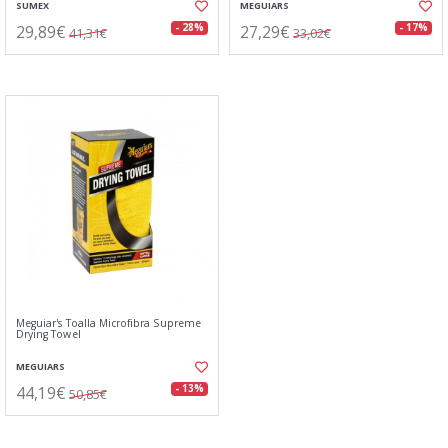
SUMEX
MEGUIARS
29,89€
27,29€
- 28%
- 17%
41,31€
33,02€
Meguiar's Toalla Microfibra Supreme
Drying Towel
MEGUIARS
44,19€
- 13%
50,85€