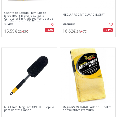
Guante de Lavado Premium de
MEGUIARS GRIT GUARD INSERT
Microfibra Billionaire Cuida la
Carrocería Sin Arañazos Manopla de
Secado y Lavado 26x18 cm
SUMEX
MEGUIARS
15,59€
16,62€
- 32%
- 31%
22,95€
24,17€
MEGUIARS Meguiar's X1901EU Cepillo
Meguiar's MG02020 Pack de 3 Toallas
para Llantas Grande
de Microfibra Premium