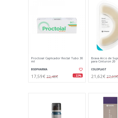
Proctoial Caplicador Rectal Tubo 30
Brava Arco de Suje
ml
para Cinturon 20
BSDPHARMA
COLOPLAST
17,59€
21,62€
- 22%
22,48€
27,03€