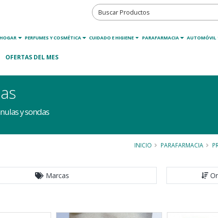
HOGAR
PERFUMES Y COSMÉTICA
CUIDADO E HIGIENE
PARAFARMACIA
AUTOMÓVIL
OFERTAS DEL MES
das
nulas y sondas
INICIO
PARAFARMACIA
P
Marcas
Or