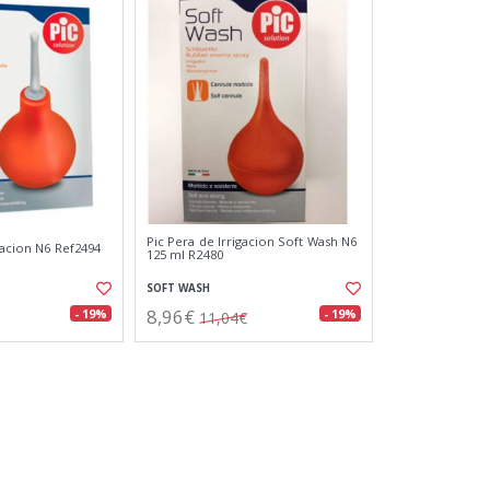
Pic Pera de Irrigacion Soft Wash N6
gacion N6 Ref2494
125 ml R2480
SOFT WASH
8,96€
- 19%
- 19%
11,04€