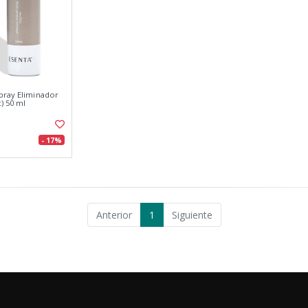
pray Eliminador
) 50 ml
- 17%
Anterior
1
Siguiente