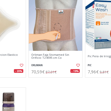
cion Elastico
Orliman Faja Stomamed Sin
Pic Pera de Irric
Orificio T2 8595 cm Co
ORLIMAN
PIC
70,59€
7,96€
- 20%
- 19%
87,01€
9,81€