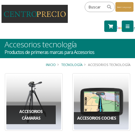
Powered
by
Tra
Accesorios tecnología
Productos de primeras marcas para Accesorios
INICIO
TECNOLOGÍA
ACCESORIOS TECNOLOGÍA
ACCESORIOS
CÁMARAS
ACCESORIOS COCHES