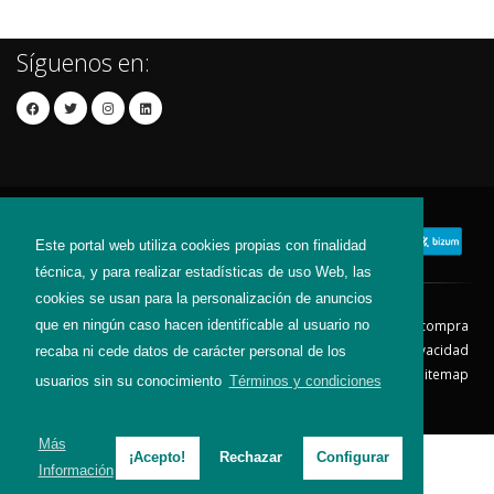
Síguenos en:
Este portal web utiliza cookies propias con finalidad
técnica, y para realizar estadísticas de uso Web, las
cookies se usan para la personalización de anuncios
que en ningún caso hacen identificable al usuario no
Contacto
Aviso Legal
Condiciones de compra
Política de envíos
Política de devolución
Política de Privacidad
recaba ni cede datos de carácter personal de los
Política de Cookies
Sitemap
usuarios sin su conocimiento
Términos y condiciones
© 2026 - Todos los derechos reservados.
Más
¡Acepto!
Rechazar
Configurar
Información