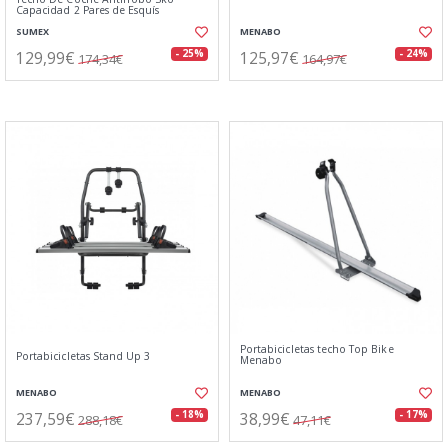
Capacidad 2 Pares de Esquís
SUMEX
MENABO
129,99€
125,97€
- 25%
- 24%
174,34€
164,97€
Portabicicletas techo Top Bike
Portabicicletas Stand Up 3
Menabo
MENABO
MENABO
237,59€
38,99€
- 18%
- 17%
288,18€
47,11€