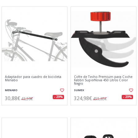
Adaptador para cuadro de bicicleta
Cofre de Techo Premium para Coche
Menabo
Fabbri SuperNova 450 Litros Color
Negro
MENABO
SUMEX
30,88€
324,98€
- 29%
- 29%
43,59€
455,85€