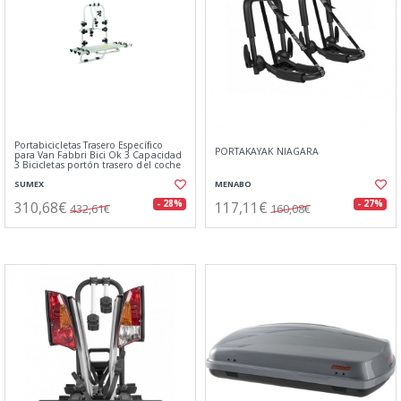
Portabicicletas Trasero Específico
PORTAKAYAK NIAGARA
para Van Fabbri Bici Ok 3 Capacidad
3 Bicicletas portón trasero del coche
SUMEX
MENABO
310,68€
117,11€
- 28%
- 27%
432,61€
160,08€