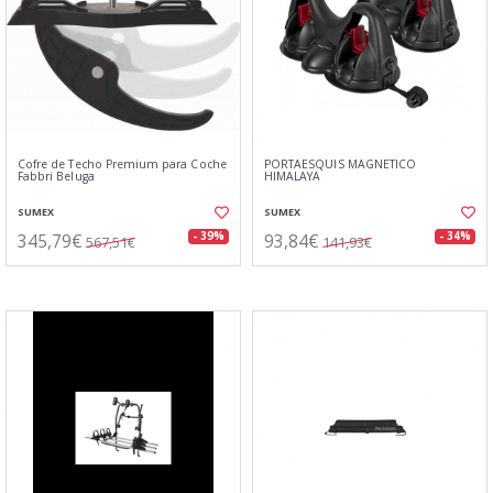
Cofre de Techo Premium para Coche
PORTAESQUIS MAGNETICO
Fabbri Beluga
HIMALAYA
SUMEX
SUMEX
345,79€
93,84€
- 39%
- 34%
567,51€
141,93€