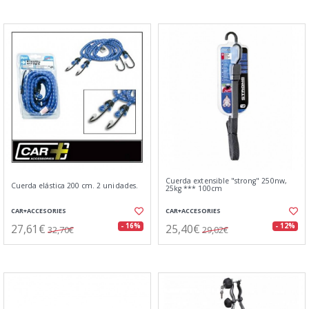
Cuerda extensible "strong" 250nw,
Cuerda elástica 200 cm. 2 unidades.
25kg *** 100cm
CAR+ACCESORIES
CAR+ACCESORIES
27,61€
25,40€
- 16%
- 12%
32,70€
29,02€