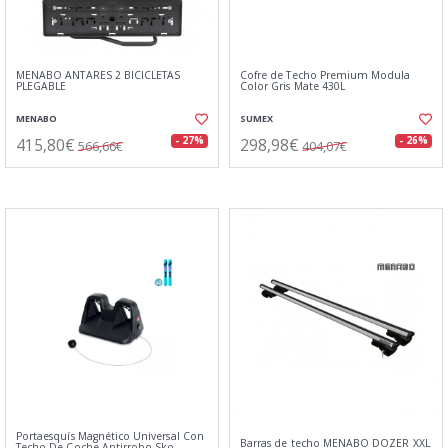
MENABO ANTARES 2 BICICLETAS
Cofre de Techo Premium Modula
PLEGABLE
Color Gris Mate 430L
MENABO
SUMEX
415,80€
298,98€
- 27%
- 26%
566,66€
404,07€
Portaesquís Magnético Universal Con
Barras de techo MENABO DOZER XXL
Techo De Coche Antirrobo Sko