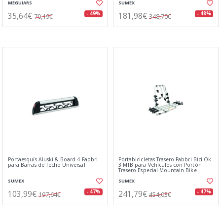
MEGUIARS
SUMEX
35,64€
181,98€
- 49%
- 48%
70,19€
348,70€
Portaesquís Aluski & Board 4 Fabbri
Portabicicletas Trasero Fabbri Bici Ok
para Barras de Techo Universal
3 MTB para Vehículos con Portón
Trasero Especial Mountain Bike
SUMEX
SUMEX
103,99€
241,79€
- 47%
- 47%
197,64€
454,03€