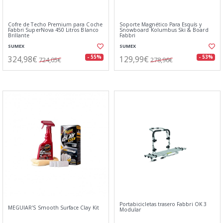
Cofre de Techo Premium para Coche
Soporte Magnético Para Esquís y
Fabbri SuperNova 450 Litros Blanco
Snowboard Kolumbus Ski & Board
Brillante
Fabbri
SUMEX
SUMEX
324,98€
129,99€
- 55%
- 53%
724,05€
278,96€
Portabicicletas trasero Fabbri OK 3
MEGUIAR'S Smooth Surface Clay Kit
Modular