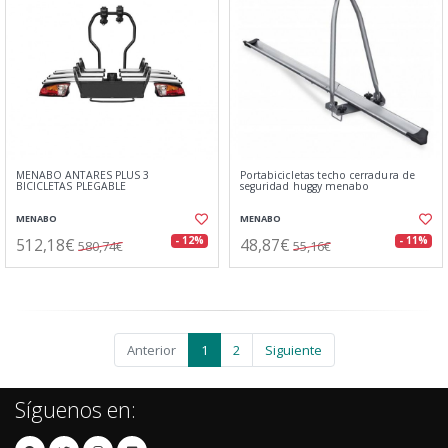
MENABO ANTARES PLUS 3
Portabicicletas techo cerradura de
BICICLETAS PLEGABLE
seguridad huggy menabo
MENABO
MENABO
512,18€
48,87€
- 12%
- 11%
580,74€
55,16€
Anterior
1
2
Siguiente
Síguenos en: