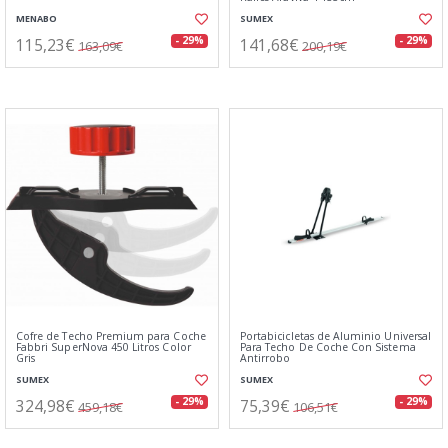
MENABO
SUMEX
115,23€
141,68€
- 29%
- 29%
163,09€
200,19€
Cofre de Techo Premium para Coche
Portabicicletas de Aluminio Universal
Fabbri SuperNova 450 Litros Color
Para Techo De Coche Con Sistema
Gris
Antirrobo
SUMEX
SUMEX
324,98€
75,39€
- 29%
- 29%
459,18€
106,51€