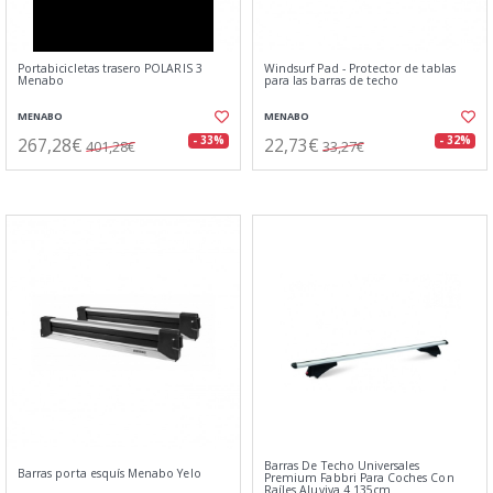
Portabicicletas trasero POLARIS 3
Windsurf Pad - Protector de tablas
Menabo
para las barras de techo
MENABO
MENABO
267,28€
22,73€
- 33%
- 32%
401,28€
33,27€
Barras De Techo Universales
Barras porta esquís Menabo Yelo
Premium Fabbri Para Coches Con
Raíles Aluviva 4 135cm