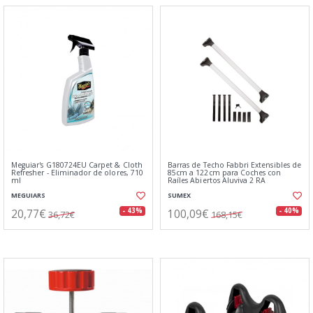
Meguiar's G180724EU Carpet & Cloth
Barras de Techo Fabbri Extensibles de
Refresher - Eliminador de olores, 710
85cm a 122cm para Coches con
ml
Raíles Abiertos Aluviva 2 RA
MEGUIARS
SUMEX
20,77€
100,09€
- 43%
- 40%
36,72€
168,15€