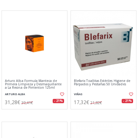
Arturo Alba Formula Manteca de
Blefarix Toallitas Estériles Higiene de
Primera Limpieza y Desmaquillante
Párpados y Pestañas 50 Unidades
a La Resina de Pimenton 125ml
ARTURO ALBA
VIÑAS
31,28€
17,32€
- 21%
- 21%
39,41€
21,82€