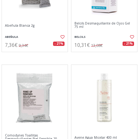
Belcils Desmaquillante de Ojos Gel
Abeñula Blanca 2g
75 ml
ABEÑULA
BELCILS
7,36€
10,31€
- 21%
- 21%
9,34€
13,08€
Comodynes Toallitas
Avene Agua Micelar 400 ml
Desmaquillantes Piel Sensible 20