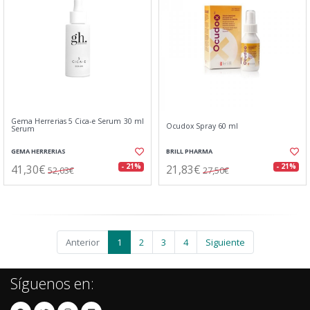
Gema Herrerias 5 Cica-e Serum 30 ml
Ocudox Spray 60 ml
Serum
GEMA HERRERIAS
BRILL PHARMA
41,30€
21,83€
- 21%
- 21%
52,03€
27,50€
Anterior
1
2
3
4
Siguiente
Síguenos en: