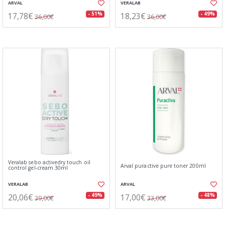
ARVAL
VERALAB
17,78€
18,23€
- 51%
- 49%
36,00€
36,00€
Veralab sebo activedry touch oil
Arval puractive pure toner 200ml
control gel-cream 30ml
VERALAB
ARVAL
20,06€
17,00€
- 49%
- 48%
39,00€
33,00€