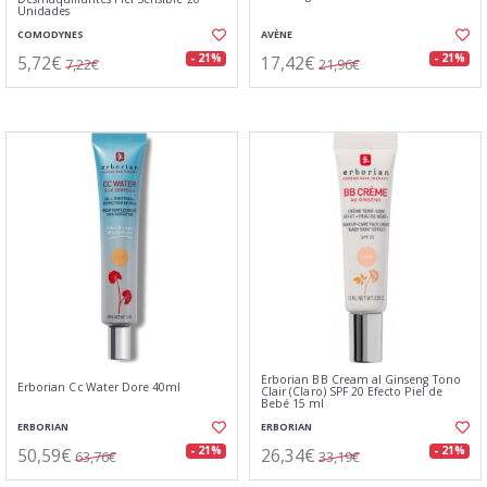
Unidades
COMODYNES
AVÈNE
5,72€
17,42€
- 21%
- 21%
7,22€
21,96€
Erborian BB Cream al Ginseng Tono
Erborian Cc Water Dore 40ml
Clair (Claro) SPF 20 Efecto Piel de
Bebé 15 ml
ERBORIAN
ERBORIAN
50,59€
26,34€
- 21%
- 21%
63,76€
33,19€