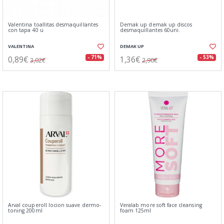
Valentina toallitas desmaquillantes
Demak up demak up discos
con tapa 40 u
desmaquillantes 60uni.
VALENTINA
DEMAK UP
0,89€
1,36€
- 71%
- 53%
3,02€
2,90€
Arval couperoll locion suave dermo-
Veralab more soft face cleansing
toning 200ml
foam 125ml