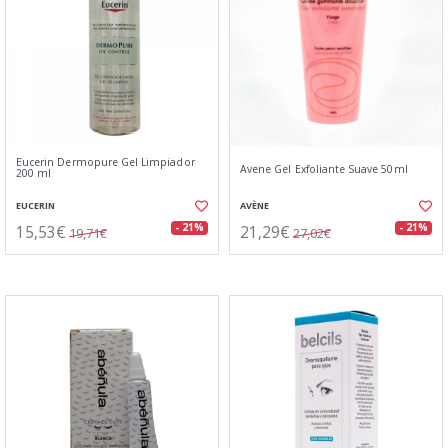
Eucerin Dermopure Gel Limpiador
Avene Gel Exfoliante Suave 50ml
200 ml
EUCERIN
AVÈNE
15,53€
21,29€
- 21%
- 21%
19,71€
27,02€