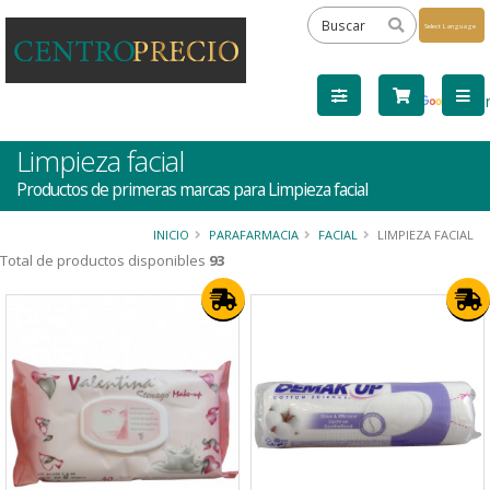
Powered
by
Tra
Limpieza facial
Productos de primeras marcas para Limpieza facial
INICIO
PARAFARMACIA
FACIAL
LIMPIEZA FACIAL
Total de productos disponibles
93