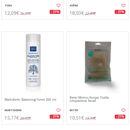
THEA
AVÈNE
12,09€
18,03€
- 21%
- 21%
15,35€
22,89€
Beter Mimos Konjac Toalla
Martiderm Balancing Toner 200 ml
Limpiadora Facial
MARTIDERM
BETER
15,77€
10,51€
- 21%
- 21%
20,02€
13,34€