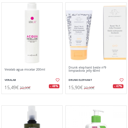
Drunk elephant beste nº9
Veralab agua micelar 200ml
limpiadora jelly 60ml
VERALAB
DRUNK ELEPHANT
15,49€
15,90€
- 48%
- 47%
30,00€
30,00€