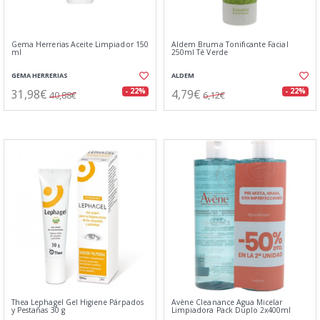
Gema Herrerias Aceite Limpiador 150
Aldem Bruma Tonificante Facial
ml
250ml Té Verde
GEMA HERRERIAS
ALDEM
31,98€
4,79€
- 22%
- 22%
40,88€
6,12€
Thea Lephagel Gel Higiene Párpados
Avène Cleanance Agua Micelar
y Pestañas 30 g
Limpiadora Pack Duplo 2x400ml