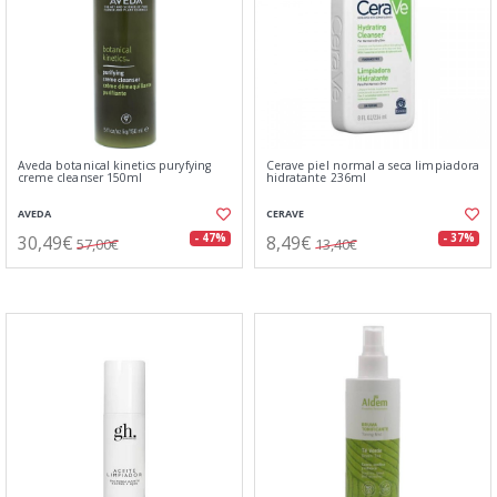
Aveda botanical kinetics puryfying
Cerave piel normal a seca limpiadora
creme cleanser 150ml
hidratante 236ml
AVEDA
CERAVE
30,49€
8,49€
- 47%
- 37%
57,00€
13,40€