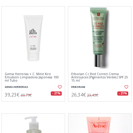
Gema Herrerias + C. Mitre Kire
Erborian Cc Red Correct Crema
Emulsión Limpiadora Japonesa 100
Antirojeces (Pigmentos Verdes) SPF 25
ml Tubo
15 ml
GEMA HERRERIAS
ERBORIAN
39,23€
26,34€
- 21%
- 21%
49,79€
33,43€