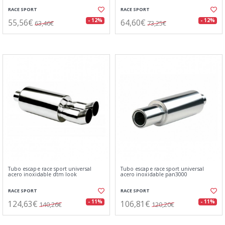
RACE SPORT
RACE SPORT
55,56€
64,60€
- 12%
- 12%
63,46€
73,25€
Tubo escape race sport universal
Tubo escape race sport universal
acero inoxidable dtm look
acero inoxidable pan3000
RACE SPORT
RACE SPORT
124,63€
106,81€
- 11%
- 11%
140,26€
120,20€