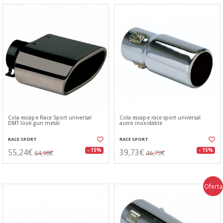
Cola escape Race Sport universal
Cola escape race sport universal
DMT look gun metal
acero inoxidable
RACE SPORT
RACE SPORT
55,24€
39,73€
- 15%
- 15%
64,98€
46,73€
Oferta