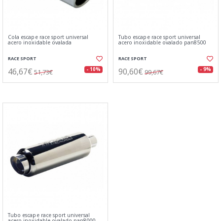
Cola escape race sport universal
Tubo escape race sport universal
acero inoxidable ovalada
acero inoxidable ovalado pan8500
RACE SPORT
RACE SPORT
46,67€
90,60€
- 10%
- 9%
51,73€
99,67€
Tubo escape race sport universal
acero inoxidable ovalado pan8000