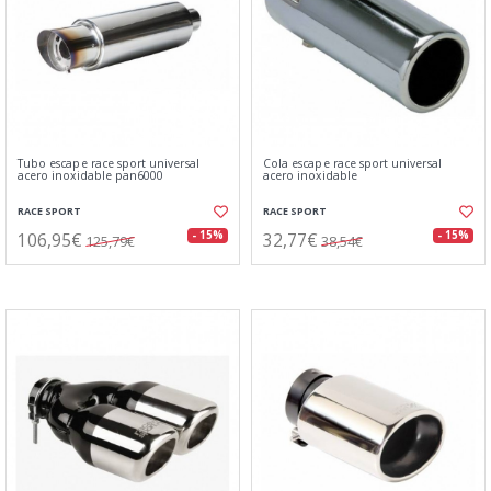
Tubo escape race sport universal
Cola escape race sport universal
acero inoxidable pan6000
acero inoxidable
RACE SPORT
RACE SPORT
106,95€
32,77€
- 15%
- 15%
125,79€
38,54€