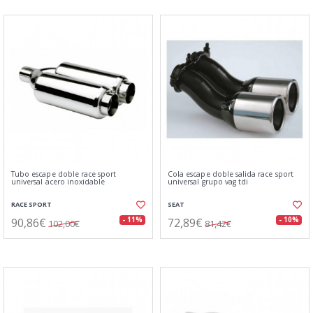
Tubo escape doble race sport
Cola escape doble salida race sport
universal acero inoxidable
universal grupo vag tdi
RACE SPORT
SEAT
90,86€
72,89€
- 11%
- 10%
102,00€
81,42€