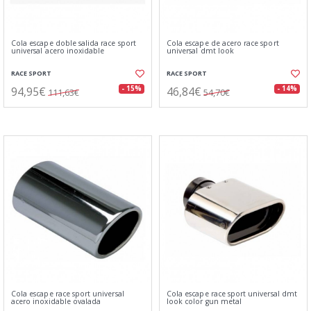
Cola escape doble salida race sport
Cola escape de acero race sport
universal acero inoxidable
universal dmt look
RACE SPORT
RACE SPORT
94,95€
46,84€
- 15%
- 14%
111,63€
54,70€
Cola escape race sport universal
Cola escape race sport universal dmt
acero inoxidable ovalada
look color gun metal