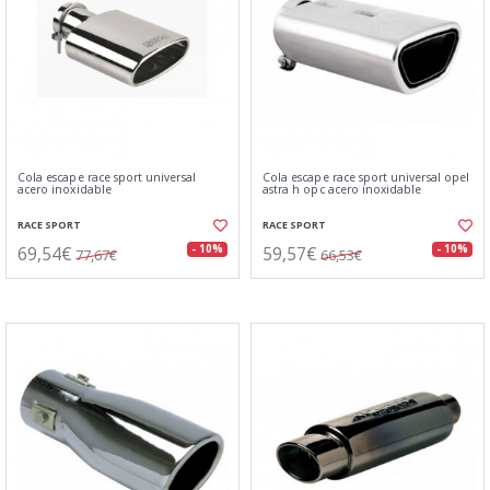
Cola escape race sport universal
Cola escape race sport universal opel
acero inoxidable
astra h opc acero inoxidable
RACE SPORT
RACE SPORT
69,54€
59,57€
- 10%
- 10%
77,67€
66,53€