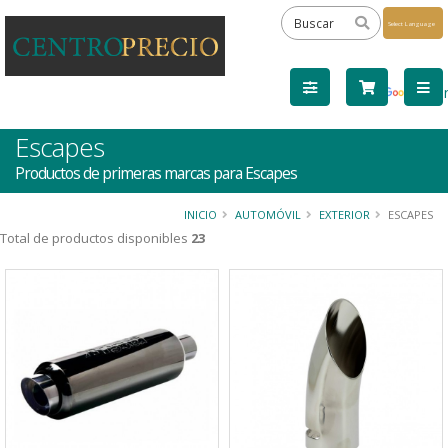
Powered
by
Tra
Escapes
Productos de primeras marcas para Escapes
INICIO
AUTOMÓVIL
EXTERIOR
ESCAPES
Total de productos disponibles
23