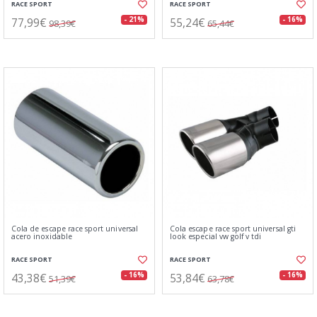
RACE SPORT
RACE SPORT
77,99€
55,24€
- 21%
- 16%
98,39€
65,44€
Cola de escape race sport universal
Cola escape race sport universal gti
acero inoxidable
look especial vw golf v tdi
RACE SPORT
RACE SPORT
43,38€
53,84€
- 16%
- 16%
51,39€
63,78€